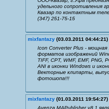
ООО-Квазар, г.Уфа предназн
удельного сопротивления г
Квазар по контактным теле
(347) 251-75-15
mixfantazy
(03.03.2011 04:44:21)
Icon Converter Plus - мощна
форматов изображений Windo
TIFF, CPT, WMF, EMF, PNG, P
ANI в иконки Windows и икон
Векторные клипарты, выпу
фотошопа!!!
mixfantazy
(01.03.2011 19:54:27)
Avenza MAPublisher v8.1 я